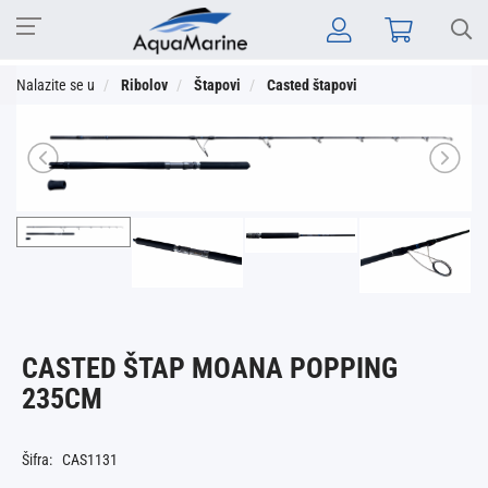
Nalazite se u
Ribolov
Štapovi
Casted štapovi
CASTED ŠTAP MOANA POPPING
235CM
Šifra: CAS1131