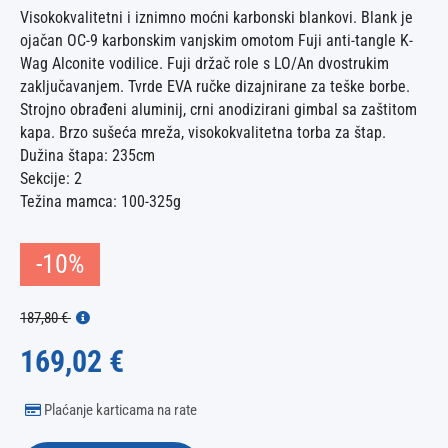
Visokokvalitetni i iznimno moćni karbonski blankovi. Blank je
ojačan OC-9 karbonskim vanjskim omotom Fuji anti-tangle K-
Wag Alconite vodilice. Fuji držač role s LO/An dvostrukim
zaključavanjem. Tvrde EVA ručke dizajnirane za teške borbe.
Strojno obrađeni aluminij, crni anodizirani gimbal sa zaštitom
kapa. Brzo sušeća mreža, visokokvalitetna torba za štap.
Dužina štapa: 235cm
Sekcije: 2
Težina mamca: 100-325g
-10%
187,80 €
169,02 €
Plaćanje karticama na rate