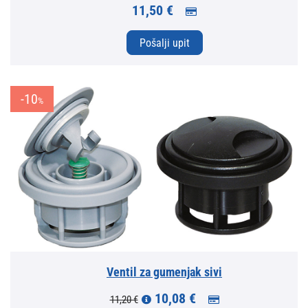
11,50 €
Pošalji upit
-10
%
Ventil za gumenjak sivi
10,08 €
11,20 €