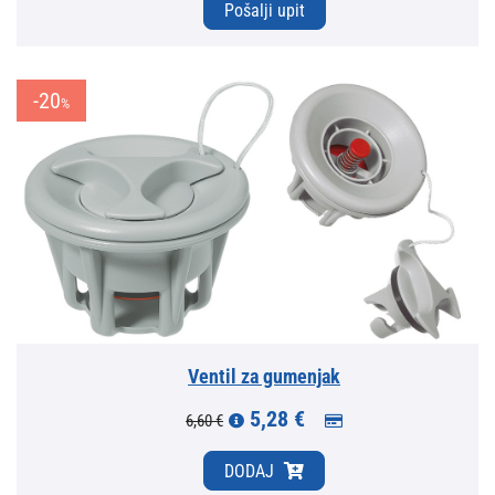
Pošalji upit
-20
%
Ventil za gumenjak
5,28 €
6,60 €
DODAJ