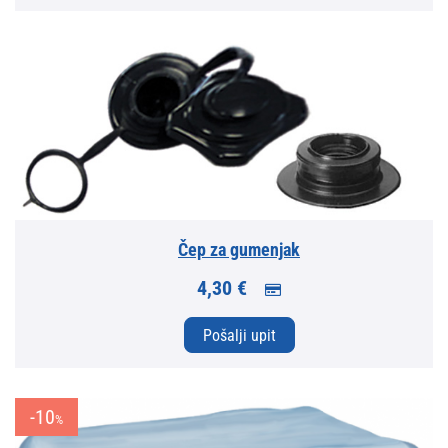
Čep za gumenjak
4,30 €
Pošalji upit
-10
%