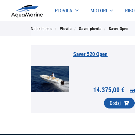
PLOVILA
MOTORI
RIB
Nalazite se u
Plovila
Saver plovila
Saver Open
Saver 520 Open
14.375,00 €
Dodaj