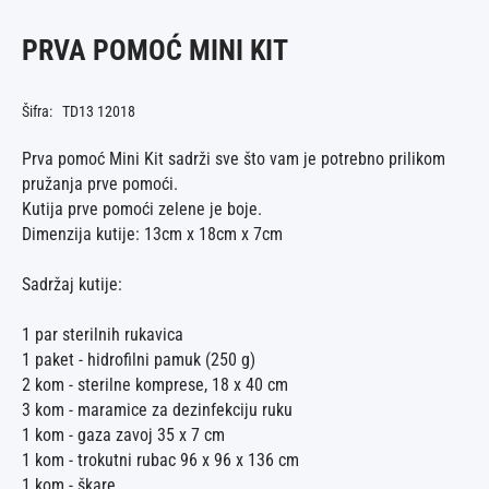
PRVA POMOĆ MINI KIT
Šifra: TD13 12018
Prva pomoć Mini Kit sadrži sve što vam je potrebno prilikom
pružanja prve pomoći.
Kutija prve pomoći zelene je boje.
Dimenzija kutije: 13cm x 18cm x 7cm
Sadržaj kutije:
1 par sterilnih rukavica
1 paket - hidrofilni pamuk (250 g)
2 kom - sterilne komprese, 18 x 40 cm
3 kom - maramice za dezinfekciju ruku
1 kom - gaza zavoj 35 x 7 cm
1 kom - trokutni rubac 96 x 96 x 136 cm
1 kom - škare